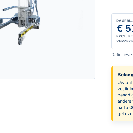
DAGPRIJ
€ 5
EXCL. B
VERZEK
Definitieve
Belang
Uw onli
vestigi
benodig
andere 
na 15.0
gekozen