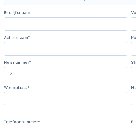
Bedrijfsnaam
V
Achternaam*
Po
Huisnummer*
St
Woonplaats*
Hu
Telefoonnummer*
E-