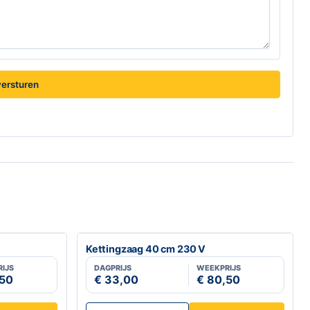
ersturen
Kettingzaag 40 cm 230 V
IJS
DAGPRIJS
WEEKPRIJS
,50
€ 33,00
€ 80,50