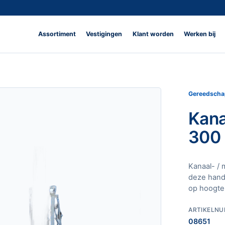
Assortiment
Vestigingen
Klant worden
Werken bij
Gereedscha
Kana
300 
Kanaal- / 
deze handb
op hoogte
ARTIKELN
08651