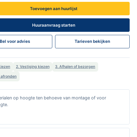
Toevoegen aan huurlijst
Huuraanvraag starten
Bel voor advies
Tarieven bekijken
kiezen
2. Vestiging kiezen
3. Afhalen of bezorgen
t afronden
erialen op hoogte ten behoeve van montage of voor
gte.