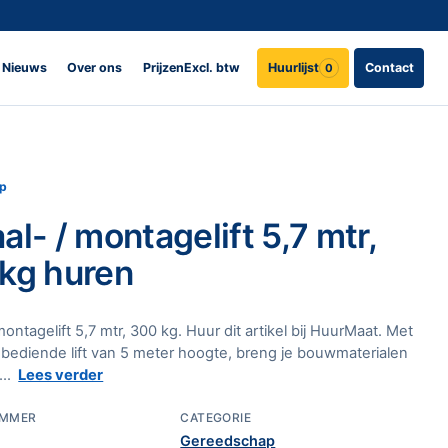
Nieuws
Over ons
Prijzen
Excl. btw
Huurlijst
Contact
0
p
al- / montagelift 5,7 mtr,
kg huren
montagelift 5,7 mtr, 300 kg. Huur dit artikel bij HuurMaat. Met
ediende lift van 5 meter hoogte, breng je bouwmaterialen
...
Lees verder
UMMER
CATEGORIE
Gereedschap