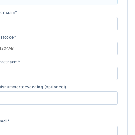
oornaam*
stcode*
raatnaam*
isnummertoevoeging (optioneel)
mail*