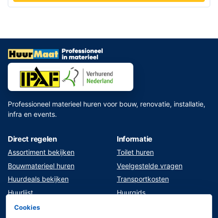
Professioneel materieel huren voor bouw, renovatie, installatie,
infra en events.
Direct regelen
Informatie
Assortiment bekijken
Toilet huren
Bouwmaterieel huren
Veelgestelde vragen
Huurdeals bekijken
Transportkosten
Huurlijst
Huurgids
Klant worden
Veilig werken en opleiding
Cookies