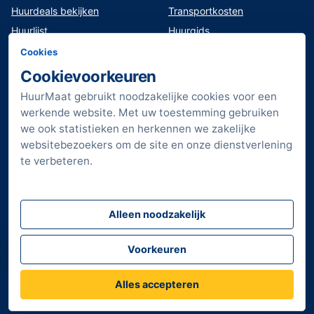
Huurdeals bekijken
Transportkosten
Huurlijst
Huurgids
Klant worden
Veilig werken en opleiding
Cookies
Werken bij HuurMaat
Service en onderhoud
Cookievoorkeuren
Downloads
HuurMaat gebruikt noodzakelijke cookies voor een
Vestigingen
werkende website. Met uw toestemming gebruiken
Sitemap
we ook statistieken en herkennen we zakelijke
websitebezoekers om de site en onze dienstverlening
Verkorte huurvoorwaarden
te verbeteren.
Algemene voorwaarden
Privacyverklaring
Privacyverklaring
Alleen noodzakelijk
Volg HuurMaat
Vraag HuurMaat
Voorkeuren
Facebook
Instagram
LinkedIn
YouTube
Alles accepteren
© 2026 HuurMaat. Alle rechten voorbehouden.