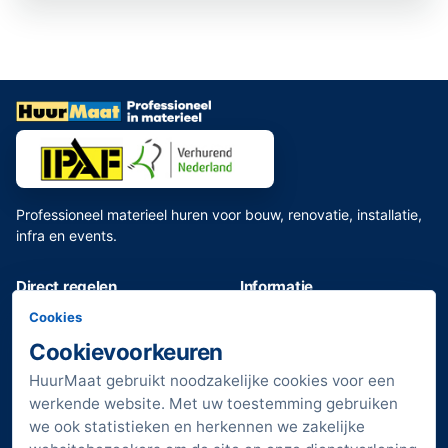
Professioneel materieel huren voor bouw, renovatie, installatie,
infra en events.
Direct regelen
Informatie
Assortiment bekijken
Toilet huren
Cookies
Bouwmaterieel huren
Veelgestelde vragen
Cookievoorkeuren
Huurdeals bekijken
Transportkosten
HuurMaat gebruikt noodzakelijke cookies voor een
Huurlijst
Vestigingen
werkende website. Met uw toestemming gebruiken
Klant worden
Sitemap
we ook statistieken en herkennen we zakelijke