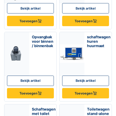
Bekijk artikel
Bekijk artikel
Toevoegen
Toevoegen
Opvangbak
schaftwagen
voor binnen
huren
/ binnenbak
huurmaat
Bekijk artikel
Bekijk artikel
Toevoegen
Toevoegen
Schaftwagen
Toiletwagen
met toilet
stand-alone