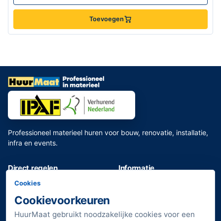
Toevoegen
Professioneel materieel huren voor bouw, renovatie, installatie,
infra en events.
Direct regelen
Informatie
Assortiment bekijken
Toilet huren
Cookies
Bouwmaterieel huren
Veelgestelde vragen
Cookievoorkeuren
Huurdeals bekijken
Transportkosten
HuurMaat gebruikt noodzakelijke cookies voor een