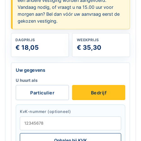
een andere vestiging worden aangevoerd.
Vandaag nodig, of vraagt u na 15.00 uur voor
morgen aan? Bel dan vóór uw aanvraag eerst de
gekozen vestiging.
DAGPRIJS
WEEKPRIJS
€ 18,05
€ 35,30
Laat dit veld leeg
Uw gegevens
U huurt als
Particulier
Bedrijf
KvK-nummer (optioneel)
Ophalen bij KVK