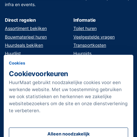
infra en events.
Direct regelen
Informatie
Assortiment bekijken
Toilet huren
Bouwmaterieel huren
Veelgestelde vragen
Huurdeals bekijken
Transportkosten
Huurlijst
Huurgids
Klant worden
Veilig werken en opleiding
Cookies
Werken bij HuurMaat
Service en onderhoud
Cookievoorkeuren
Downloads
HuurMaat gebruikt noodzakelijke cookies voor een
Vestigingen
werkende website. Met uw toestemming gebruiken
Sitemap
we ook statistieken en herkennen we zakelijke
websitebezoekers om de site en onze dienstverlening
Verkorte huurvoorwaarden
te verbeteren.
Algemene voorwaarden
Privacyverklaring
Privacyverklaring
Alleen noodzakelijk
Volg HuurMaat