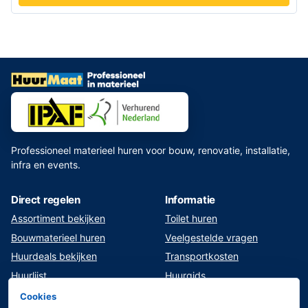
Professioneel materieel huren voor bouw, renovatie, installatie,
infra en events.
Direct regelen
Informatie
Assortiment bekijken
Toilet huren
Bouwmaterieel huren
Veelgestelde vragen
Huurdeals bekijken
Transportkosten
Huurlijst
Huurgids
Klant worden
Veilig werken en opleiding
Cookies