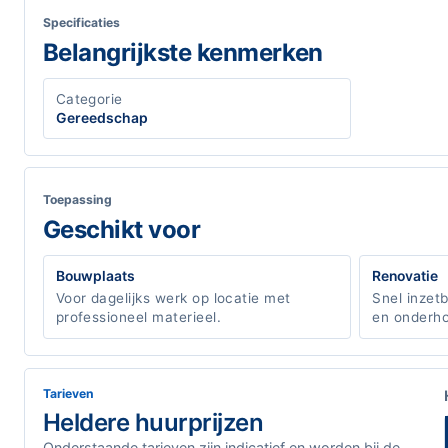
Specificaties
Belangrijkste kenmerken
Categorie
Gereedschap
Toepassing
Geschikt voor
Bouwplaats
Renovatie
Voor dagelijks werk op locatie met
Snel inzet
professioneel materieel.
en onderho
Tarieven
Heldere huurprijzen
Onderstaande tarieven zijn indicatief en worden bij de