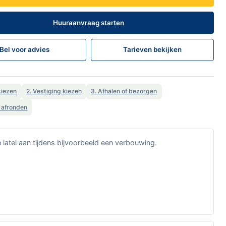
Huuraanvraag starten
Bel voor advies
Tarieven bekijken
kiezen
2. Vestiging kiezen
3. Afhalen of bezorgen
t afronden
n latei aan tijdens bijvoorbeeld een verbouwing.