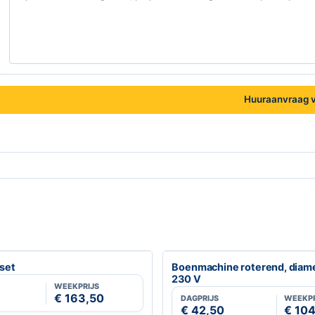
Huuraanvraag v
set
Boenmachine roterend, diam
230 V
WEEKPRIJS
€ 163,50
DAGPRIJS
WEEKPR
€ 42,50
€ 10