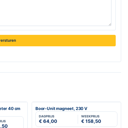
ersturen
eter 40 cm
Boor-Unit magneet, 230 V
DAGPRIJS
WEEKPRIJS
€ 64,00
€ 158,50
IJS
4,50