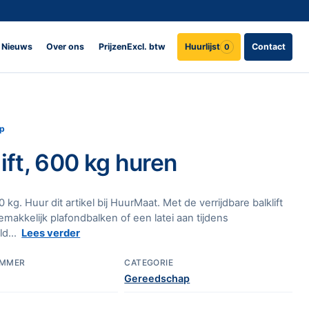
Nieuws
Over ons
Prijzen
Excl. btw
Huurlijst
Contact
0
p
lift, 600 kg huren
00 kg. Huur dit artikel bij HuurMaat. Met de verrijdbare balklift
emakkelijk plafondbalken of een latei aan tijdens
ld...
Lees verder
UMMER
CATEGORIE
Gereedschap