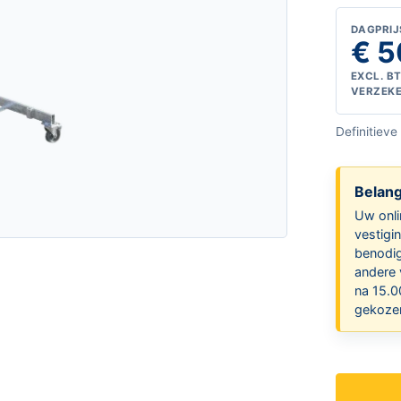
DAGPRIJ
€ 5
EXCL. B
VERZEK
Definitieve
Belang
Uw onli
vestigi
benodig
andere 
na 15.0
gekozen