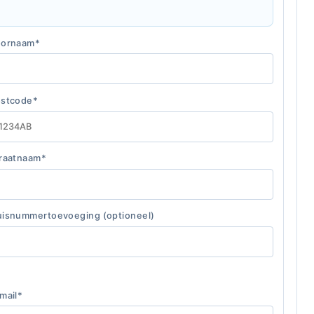
oornaam*
stcode*
raatnaam*
isnummertoevoeging (optioneel)
mail*