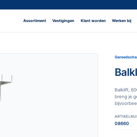
Assortiment
Vestigingen
Klant worden
Werken bij
Gereedscha
Balk
Balklift, 6
breng je g
bijvoorbee
ARTIKELN
08660