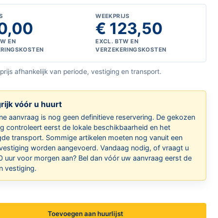
S
WEEKPRIJS
0,00
€ 123,50
TW EN
EXCL. BTW EN
ERINGSKOSTEN
VERZEKERINGSKOSTEN
 prijs afhankelijk van periode, vestiging en transport.
rijk vóór u huurt
ne aanvraag is nog geen definitieve reservering. De gekozen
ng controleert eerst de lokale beschikbaarheid en het
de transport. Sommige artikelen moeten nog vanuit een
vestiging worden aangevoerd. Vandaag nodig, of vraagt u
0 uur voor morgen aan? Bel dan vóór uw aanvraag eerst de
 vestiging.
Toevoegen aan huurlijst