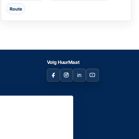
Route
Volg HuurMaat
Facebook
Instagram
LinkedIn
YouTube
rden
n