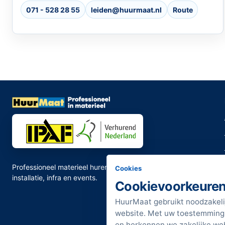
071 - 528 28 55
leiden@huurmaat.nl
Route
Professioneel materieel huren voor bouw, renovatie,
Cookies
installatie, infra en events.
Cookievoorkeure
HuurMaat gebruikt noodzakeli
website. Met uw toestemming 
en herkennen we zakelijke we