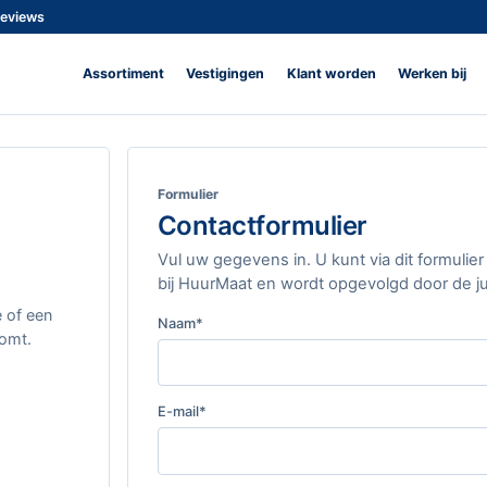
reviews
Assortiment
Vestigingen
Klant worden
Werken bij
Formulier
Contactformulier
Vul uw gegevens in. U kunt via dit formuli
bij HuurMaat en wordt opgevolgd door de jui
e of een
Laat dit veld leeg
Naam*
komt.
Laat ook dit veld leeg
E-mail*