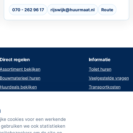
070 - 262 96 17
rijswijk@huurmaat.nl
Route
Direct regelen
Informatie
Assortiment bekijken
Toilet huren
Bouwmaterieel huren
Veelgestelde vragen
Huurdeals bekijken
Transportkosten
Huurlijst
Vestigingen
Klant worden
Sitemap
n
Werken bij HuurMaat
Verkorte huurvoorwaa
jke cookies voor een werkende
Algemene voorwaarde
gebruiken we ook statistieken
Privacyverklaring
bsitebezoekers om de site en