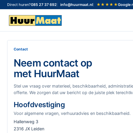
★★★★★
Direct huren?
085 27 37 692
info@huurmaat.nl
Google 
Contact
Neem contact op
met HuurMaat
Stel uw vraag over materieel, beschikbaarheid, administrati
offerte. We zorgen dat uw bericht op de juiste plek terecht
Hoofdvestiging
Voor algemene vragen, verhuuradvies en beschikbaarheid.
Hallenweg 3
2316 JX Leiden