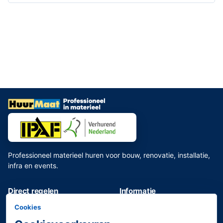
Professioneel materieel huren voor bouw, renovatie, installatie,
infra en events.
Direct regelen
Informatie
Assortiment bekijken
Toilet huren
Cookies
Bouwmaterieel huren
Veelgestelde vragen