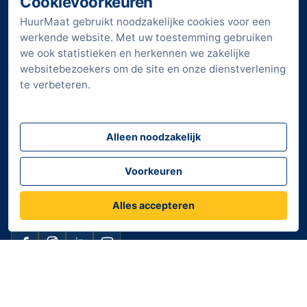
Cookievoorkeuren
Huurdeals bekijken
Transportkosten
HuurMaat gebruikt noodzakelijke cookies voor een
Huurlijst
Huurgids
werkende website. Met uw toestemming gebruiken
Klant worden
Veilig werken en opleiding
we ook statistieken en herkennen we zakelijke
websitebezoekers om de site en onze dienstverlening
Werken bij HuurMaat
Service en onderhoud
te verbeteren.
Downloads
Privacyverklaring
Vestigingen
Sitemap
Alleen noodzakelijk
Verkorte huurvoorwaarden
Algemene voorwaarden
Voorkeuren
Privacyverklaring
Alles accepteren
Volg HuurMaat
Vraag HuurMaat
Facebook
Instagram
LinkedIn
YouTube
© 2026 HuurMaat. Alle rechten voorbehouden.