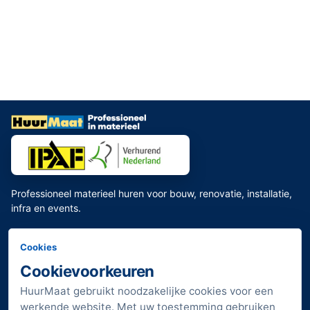
Professioneel materieel huren voor bouw, renovatie, installatie,
infra en events.
Direct regelen
Informatie
Cookies
Assortiment bekijken
Toilet huren
Cookievoorkeuren
Bouwmaterieel huren
Veelgestelde vragen
HuurMaat gebruikt noodzakelijke cookies voor een
Huurdeals bekijken
Transportkosten
werkende website. Met uw toestemming gebruiken