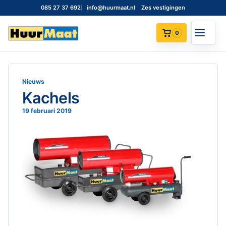
085 27 37 692
info@huurmaat.nl
Zes vestigingen
0
Nieuws
Kachels
19 februari 2019